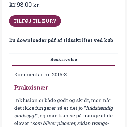
kr.
98.00
kr.
2016-
TILFØJ TIL KURV
3
Tidsskriftet
Du downloader pdf af tidsskriftet ved køb
Specialpædagogik
antal
Beskrivelse
Kommentar nr. 2016-3
Praksisnær
Inklusion er både godt og skidt, men når
det ikke fungerer så er det jo “
fuldstændig
sindssygt
“, og man kan se på mange af de
elever “
som bliver placeret, sådan tvangs-