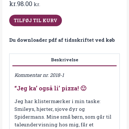
kr.
98.00
kr.
2018-
TILFØJ TIL KURV
1
Tidsskriftet
Du downloader pdf af tidsskriftet ved køb
Specialpædagogik
antal
Beskrivelse
Kommentar nr. 2018-1
“Jeg ka’ også li’ pizza! 🙂
Jeg har klistermærker i min taske:
Smileys, hjerter, sjove dyr og
Spidermans. Mine små børn, som går til
taleundervisning hos mig, får et