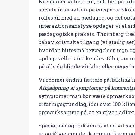
Nu zoomer vi helt ind, helt tæt på i
sociale interaktion på en specialskole 
rollespil med en pædagog, og det opt
interaktionsanalyse opdager vi et sid
pædagogiske praksis. Thornberg træk
behavioristiske tilgang (vi stadig se
hvordan bittesmå bevægelser, tegn og 
opdages eller anerkendes. Eller, om 
på alle de blinde vinkler eller nege
Vi zoomer endnu tættere på, faktisk 
Afhjælpning af symptomer på koncentrat
symptomer man bør være opmærksom på
erfaringsgrundlag, idet over 100 klient
opmærksomme på, at en given adfærd
Specialpædagogikken skal og vil så m
er også væsner der kommunikerer og in