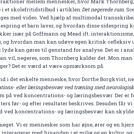
nteraktioner mellem mennesker, hvor Mark Thornberg,
i et skolefritidstilbud i artiklen
Det negerede rum
. Sc
ages med video. Ved hjælp af multimodal transskribe
espring et barn laver, og hvordan disse sidespring k
ker især på Goffmann og Mead ift. interaktionisme,
r), og hvordan man kan udøve egen kritisk-refleksiv u
lyde kan gøres til genstand for analyse. Det er i ana
man vil, negeres, som Thornberg kalder det. Mon ma
ringer? Det er værd at være opmærksom på.
ind i det enkelte menneske, hvor Dorthe Borgkvist, n
ions- eller læringsbesvær ved træning med neurologisk
 ved koncentrations- og læringsbesvær. Der er fors
ers før- og efter resultater beskrives. Desuden får vi 
 ved koncentrations- og læringsbesvær kan skyldes
eget. Vi er mennesker som har øjne, ører og en hjer
teragerer med hinanden i et miljø og en kultur, og 