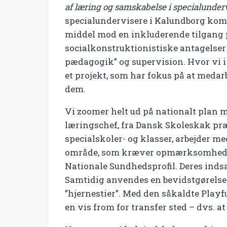
af læring og samskabelse i specialunder
specialundervisere i Kalundborg komm
middel mod en inkluderende tilgang p
socialkonstruktionistiske antagelser 
pædagogik” og supervision. Hvor vi i 
et projekt, som har fokus på at medar
dem.
Vi zoomer helt ud på nationalt plan
læringschef, fra Dansk Skoleskak præ
specialskoler- og klasser, arbejder me
område, som kræver opmærksomhed fx 
Nationale Sundhedsprofil. Deres indsa
Samtidig anvendes en bevidstgørelse 
”hjernestier”. Med den såkaldte Playf
en vis from for transfer sted – dvs. a