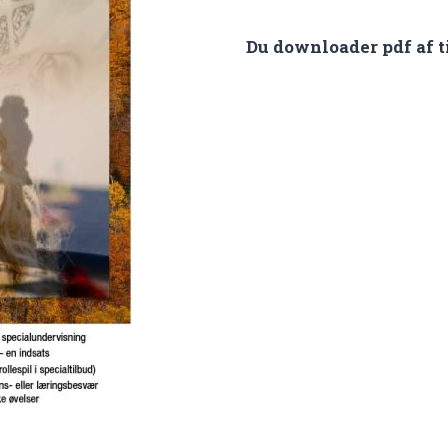
Tidsskriftet
Du downloader pdf af t
Specialpædagogik
antal