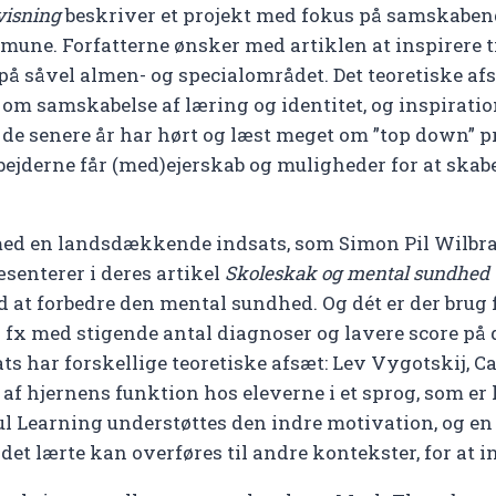
visning
beskriver et projekt med fokus på samskaben
une. Forfatterne ønsker med artiklen at inspirere ti
å såvel almen- og specialområdet. Det teoretiske a
om samskabelse af læring og identitet, og inspiration
de senere år har hørt og læst meget om ”top down” pr
bejderne får (med)ejerskab og muligheder for at skab
 med en landsdækkende indsats, som Simon Pil Wilbra
senterer i deres artikel
Skoleskak og mental sundhed 
d at forbedre den mental sundhed. Og dét er der brug 
med stigende antal diagnoser og lavere score på d
ts har forskellige teoretiske afsæt: Lev Vygotskij, 
af hjernens funktion hos eleverne i et sprog, som er
ul Learning understøttes den indre motivation, og en v
t det lærte kan overføres til andre kontekster, for at