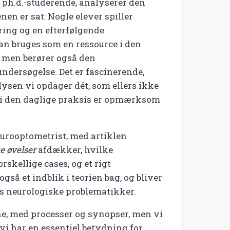
 ph.d.-studerende, analyserer den
enen er sat: Nogle elever spiller
ring og en efterfølgende
an bruges som en ressource i den
 men berører også den
ndersøgelse. Det er fascinerende,
lysen vi opdager dét, som ellers ikke
n i den daglige praksis er opmærksom
eurooptometrist, med artiklen
e øvelser
afdækker, hvilke
kellige cases, og et rigt
også et indblik i teorien bag, og bliver
 neurologiske problematikker.
ne, med processer og synopser, men vi
vi har en essentiel betydning for