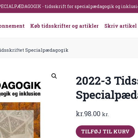
ECIALPÆDAGOGIK - tidsskrift for specialpædagogik og inklus
onnement
Køb tidsskrifter og artikler
Skriv artikel
Tidsskriftet Specialpædagogik
2022-3 Tids
Specialpæd
kr.
98.00
kr.
2022-
TILFØJ TIL KURV
3