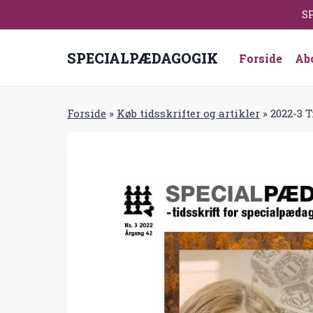
Fortsæt
SP
til
indhold
SPECIALPÆDAGOGIK
Forside
Ab
Forside
»
Køb tidsskrifter og artikler
»
2022-3 