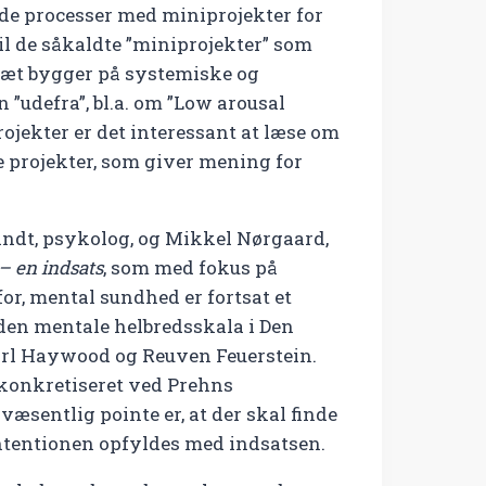
de processer med miniprojekter for
l de såkaldte ”miniprojekter” som
fsæt bygger på systemiske og
 ”udefra”, bl.a. om ”Low arousal
ojekter er det interessant at læse om
e projekter, som giver mening for
ndt, psykolog, og Mikkel Nørgaard,
– en indsats
, som med fokus på
for, mental sundhed er fortsat et
en mentale helbredsskala i Den
Carl Haywood og Reuven Feuerstein.
 konkretiseret ved Prehns
æsentlig pointe er, at der skal finde
 intentionen opfyldes med indsatsen.