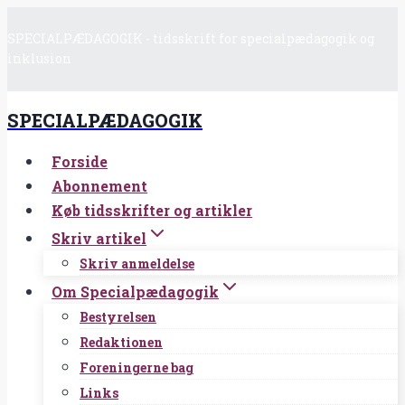
Fortsæt
SPECIALPÆDAGOGIK - tidsskrift for specialpædagogik og
til
inklusion
indhold
SPECIALPÆDAGOGIK
Forside
Abonnement
Køb tidsskrifter og artikler
Skriv artikel
Skriv anmeldelse
Om Specialpædagogik
Bestyrelsen
Redaktionen
Foreningerne bag
Links