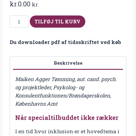
kr.
0.00
kr.
Fra
TILFØJ TIL KURV
2006-
5
Du downloader pdf af tidsskriftet ved køb
Når
specialtilbuddet
ikke
Beskrivelse
rækker
antal
Maiken Agger Tømming, aut. cand. psych.
og projektleder, Psykolog- og
Konsulentfunktionen/Brøndagerskolen,
Københavns Amt
Når specialtilbuddet ikke rækker
I en tid hvor inklusion er et hovedtema i