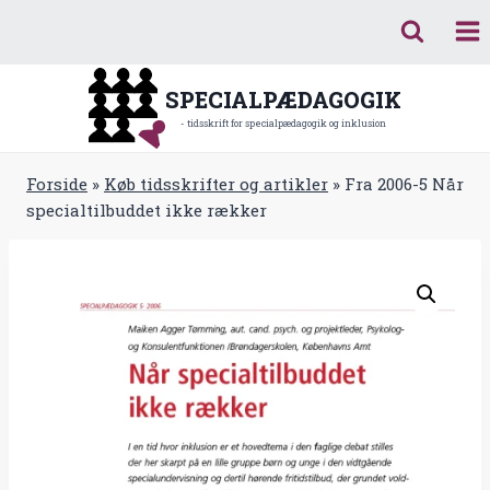
Fortsæt
til
indhold
SPECIALPÆDAGOGIK
- tidsskrift for specialpædagogik og inklusion
Forside
»
Køb tidsskrifter og artikler
»
Fra 2006-5 Når
specialtilbuddet ikke rækker