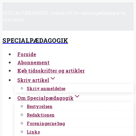
Fortsæt
SPECIALPÆDAGOGIK - tidsskrift for specialpædagogik og
til
inklusion
indhold
SPECIALPÆDAGOGIK
Forside
Abonnement
Køb tidsskrifter og artikler
Skriv artikel
Skriv anmeldelse
Om Specialpædagogik
Bestyrelsen
Redaktionen
Foreningerne bag
Links