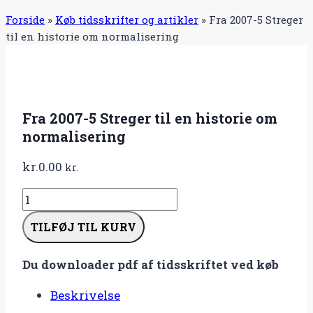
Forside
»
Køb tidsskrifter og artikler
»
Fra 2007-5 Streger
til en historie om normalisering
Fra 2007-5 Streger til en historie om
normalisering
kr.
0.00
kr.
Fra
2007-
TILFØJ TIL KURV
5
Streger
Du downloader pdf af tidsskriftet ved køb
til
en
Beskrivelse
historie