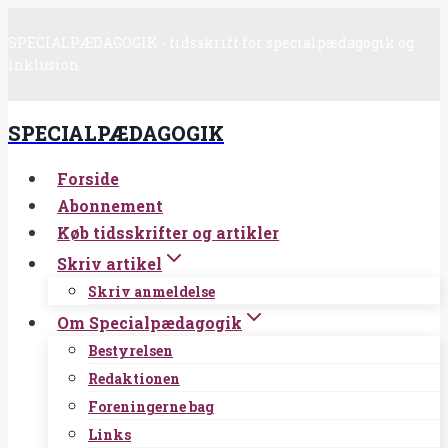
Fortsæt
SPECIALPÆDAGOGIK - tidsskrift for specialpædagogik og
til
inklusion
indhold
SPECIALPÆDAGOGIK
Forside
Abonnement
Køb tidsskrifter og artikler
Skriv artikel
Skriv anmeldelse
Om Specialpædagogik
Bestyrelsen
Redaktionen
Foreningerne bag
Links