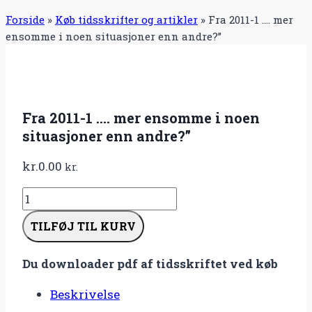
Forside
»
Køb tidsskrifter og artikler
»
Fra 2011-1 …. mer
ensomme i noen situasjoner enn andre?”
Fra 2011-1 …. mer ensomme i noen
situasjoner enn andre?”
kr.
0.00
kr.
Fra
2011-
TILFØJ TIL KURV
1
....
Du downloader pdf af tidsskriftet ved køb
mer
ensomme
Beskrivelse
i