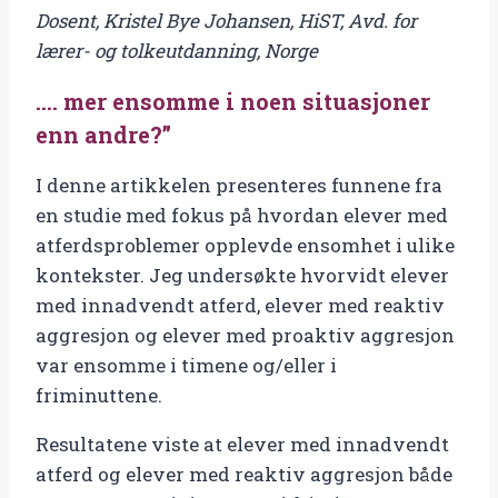
Dosent, Kristel Bye Johansen, HiST, Avd. for
noen
lærer- og tolkeutdanning, Norge
situasjoner
enn
…. mer ensomme i noen situasjoner
andre?”
enn andre?”
antal
I denne artikkelen presenteres funnene fra
en studie med fokus på hvordan elever med
atferdsproblemer opplevde ensomhet i ulike
kontekster. Jeg undersøkte hvorvidt elever
med innadvendt atferd, elever med reaktiv
aggresjon og elever med proaktiv aggresjon
var ensomme i timene og/eller i
friminuttene.
Resultatene viste at elever med innadvendt
atferd og elever med reaktiv aggresjon både