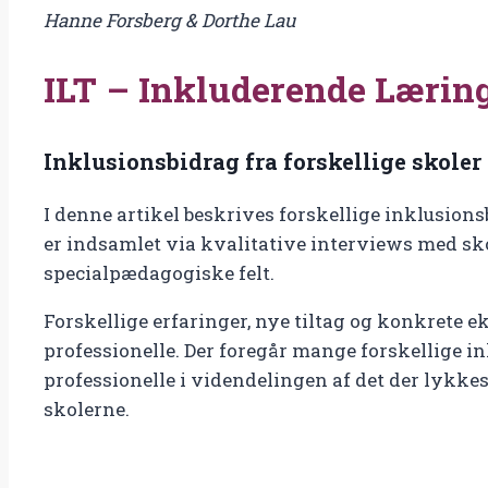
Hanne Forsberg & Dorthe Lau
og
Trivsel
ILT – Inkluderende Læring
Inklusionsbidrag
fra
forskellige
Inklusionsbidrag fra forskellige skoler
skoler
antal
I denne artikel beskrives forskellige inklusio
er indsamlet via kvalitative interviews med sko
specialpædagogiske felt.
Forskellige erfaringer, nye tiltag og konkrete e
professionelle. Der foregår mange forskellige in
professionelle i videndelingen af det der lykkes
skolerne.