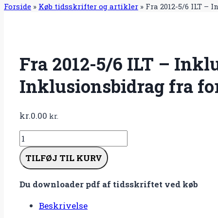
Forside
»
Køb tidsskrifter og artikler
»
Fra 2012-5/6 ILT – 
Fra 2012-5/6 ILT – Inkl
Inklusionsbidrag fra fo
kr.
0.00
kr.
Fra
2012-
TILFØJ TIL KURV
5/6
ILT
Du downloader pdf af tidsskriftet ved køb
–
Inkluderende
Beskrivelse
Læring