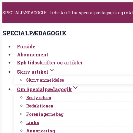
Fortsæt
SPECIALPÆDAGOGIK - tidsskrift for specialpædagogik og ink
til
indhold
SPECIALPÆDAGOGIK
Forside
Abonnement
Køb tidsskrifter og artikler
Skriv artikel
Skriv anmeldelse
Om Specialpædagogik
Bestyrelsen
Redaktionen
Foreningerne bag
Links
Annoncering