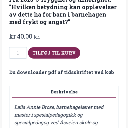
”Hvilken betydning kan opplevelser
av dette ha for barn i barnehagen
med frykt og angst?”
kr.
40.00
kr.
Fra
TILFØJ TIL KURV
2013-
5
Du downloader pdf af tidsskriftet ved køb
Trygghet
og
tilhørighet:
Beskrivelse
”Hvilken
betydning
Laila Annie Brose, barnehagelærer med
kan
master i spesialpedagogikk og
opplevelser
spesialpedagog ved Åsveien skole og
av