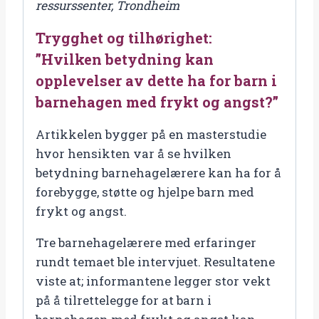
ressurssenter, Trondheim
dette
Trygghet og tilhørighet:
ha
for
”Hvilken betydning kan
barn
opplevelser av dette ha for barn i
i
barnehagen med frykt og angst?”
barnehagen
Artikkelen bygger på en masterstudie
med
hvor hensikten var å se hvilken
frykt
betydning barnehagelærere kan ha for å
og
forebygge, støtte og hjelpe barn med
angst?”
frykt og angst.
antal
Tre barnehagelærere med erfaringer
rundt temaet ble intervjuet. Resultatene
viste at; informantene legger stor vekt
på å tilrettelegge for at barn i