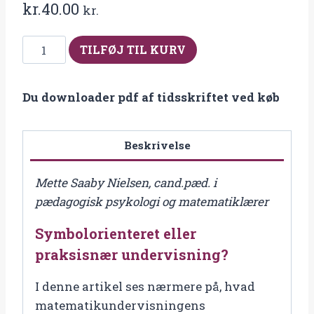
kr.
40.00
kr.
Fra
TILFØJ TIL KURV
2014-
4
Du downloader pdf af tidsskriftet ved køb
Symbolorienteret
eller
praksisnær
Beskrivelse
undervisning?
antal
Mette Saaby Nielsen, cand.pæd. i
pædagogisk psykologi og matematiklærer
Symbolorienteret eller
praksisnær undervisning?
I denne artikel ses nærmere på, hvad
matematikundervisningens