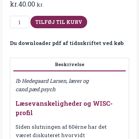
kr.
40.00
kr.
Fra
TILFØJ TIL KURV
2015-
2
Du downloader pdf af tidsskriftet ved køb
Læsevanskeligheder
og
WISC-
Beskrivelse
profil
antal
Ib Hedegaard Larsen, lærer og
cand.pæd.psych
Læsevanskeligheder og WISC-
profil
Siden slutningen af 60érne har det
været diskuteret hvorvidt