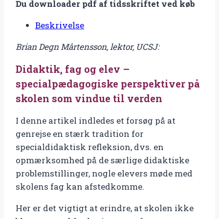
Du downloader pdf af tidsskriftet ved køb
fag
og
Beskrivelse
elev
Brian Degn Mårtensson, lektor, UCSJ:
–
specialpædagogiske
Didaktik, fag og elev –
perspektiver
specialpædagogiske perspektiver på
på
skolen som vindue til verden
skolen
som
I denne artikel indledes et forsøg på at
vindue
genrejse en stærk tradition for
til
specialdidaktisk refleksion, dvs. en
verden
opmærksomhed på de særlige didaktiske
antal
problemstillinger, nogle elevers møde med
skolens fag kan afstedkomme.
Her er det vigtigt at erindre, at skolen ikke