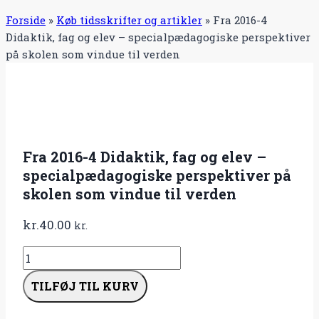
Forside
»
Køb tidsskrifter og artikler
»
Fra 2016-4
Didaktik, fag og elev – specialpædagogiske perspektiver
på skolen som vindue til verden
Fra 2016-4 Didaktik, fag og elev –
specialpædagogiske perspektiver på
skolen som vindue til verden
kr.
40.00
kr.
Fra
2016-
TILFØJ TIL KURV
4
Didaktik,