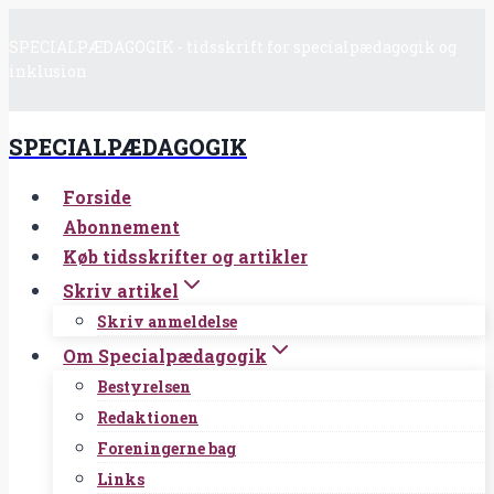
Fortsæt
SPECIALPÆDAGOGIK - tidsskrift for specialpædagogik og
til
inklusion
indhold
SPECIALPÆDAGOGIK
Forside
Abonnement
Køb tidsskrifter og artikler
Skriv artikel
Skriv anmeldelse
Om Specialpædagogik
Bestyrelsen
Redaktionen
Foreningerne bag
Links