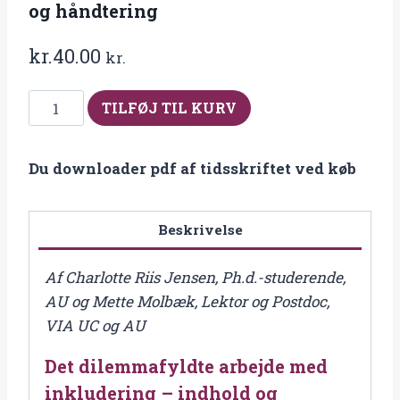
og håndtering
kr.
40.00
kr.
Fra
TILFØJ TIL KURV
2017-
3/4
Du downloader pdf af tidsskriftet ved køb
Det
dilemmafyldte
arbejde
Beskrivelse
med
inkludering
Af Charlotte Riis Jensen, Ph.d.-studerende,
–
AU og Mette Molbæk, Lektor og Postdoc,
indhold
VIA UC og AU
og
Det dilemmafyldte arbejde med
håndtering
antal
inkludering – indhold og