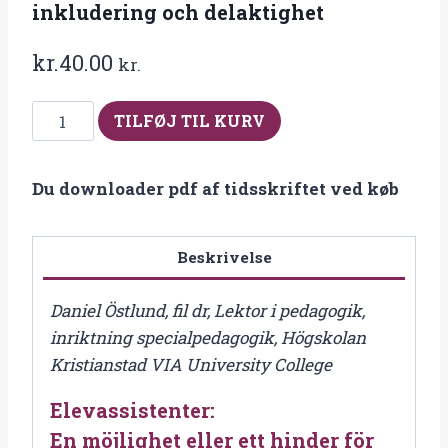
inkludering och delaktighet
kr.
40.00
kr.
Fra
TILFØJ TIL KURV
2017-
3/4
Du downloader pdf af tidsskriftet ved køb
Elevassistenter:
En
möjlighet
Beskrivelse
eller
ett
Daniel Östlund, fil dr, Lektor i pedagogik,
hinder
inriktning specialpedagogik, Högskolan
för
Kristianstad VIA University College
elevers
Elevassistenter:
inkludering
och
En möjlighet eller ett hinder för