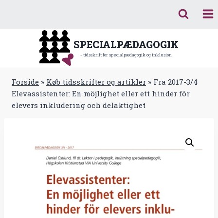
Fortsæt
til
indhold
SPECIALPÆDAGOGIK
- tidsskrift for specialpædagogik og inklusion
Forside
»
Køb tidsskrifter og artikler
»
Fra 2017-3/4
Elevassistenter: En möjlighet eller ett hinder för
elevers inkludering och delaktighet