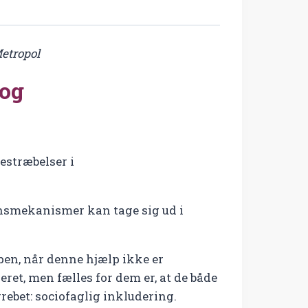
Metropol
 og
estræbelser i
onsmekanismer kan tage sig ud i
pen, når denne hjælp ikke er
eret, men fælles for dem er, at de både
grebet: sociofaglig inkludering.