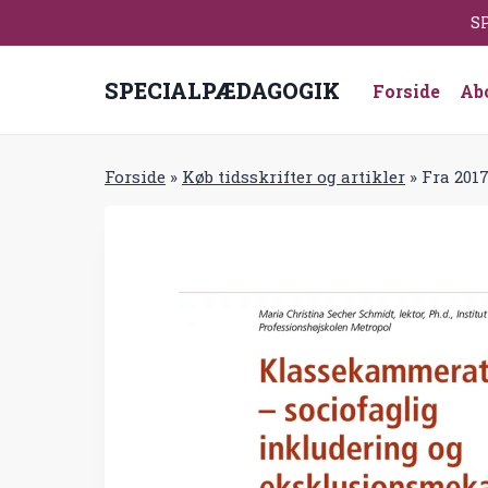
Fortsæt
SP
til
indhold
SPECIALPÆDAGOGIK
Forside
Ab
Forside
»
Køb tidsskrifter og artikler
»
Fra 201