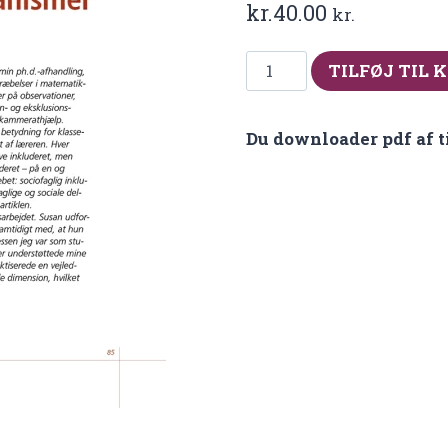
kr.
40.00
kr.
Fra
TILFØJ TIL 
2017-
3/4
Du downloader pdf af t
Klassekammerathjælp
–
sociofaglig
inkludering
og
eksklusionsmekanisme
antal