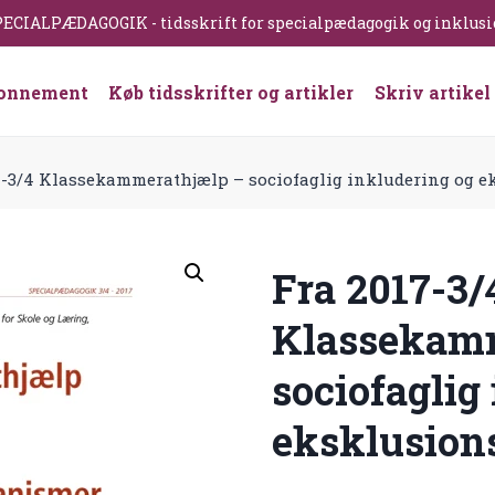
ECIALPÆDAGOGIK - tidsskrift for specialpædagogik og inklus
onnement
Køb tidsskrifter og artikler
Skriv artikel
7-3/4 Klassekammerathjælp – sociofaglig inkludering og
Fra 2017-3/
Klassekam
sociofaglig
eksklusio