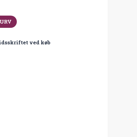
KURV
idsskriftet ved køb
r