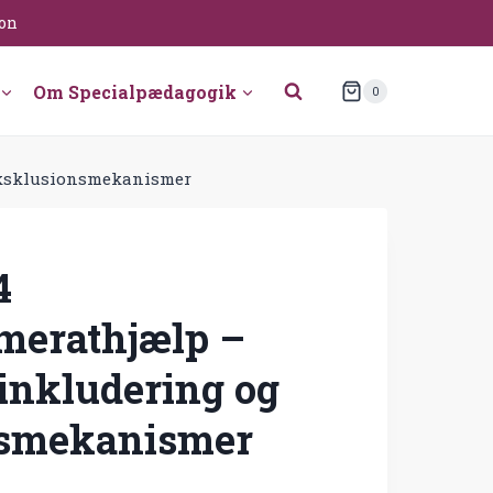
ion
Om Specialpædagogik
0
 eksklusionsmekanismer
4
merathjælp –
 inkludering og
nsmekanismer