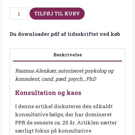
Fra
TILFØJ TIL KURV
2020-
3
Du downloader pdf af tidsskriftet ved køb
Konsultation
og
kaos
Beskrivelse
antal
Rasmus Alenkær, autoriseret psykolog og
konsulent, cand. pæd. psych., PhD
Konsultation og kaos
I denne artikel diskuteres den såkaldt
konsultative bølge, der har domineret
PPR de seneste ca. 20 år. Artiklen sætter
særligt fokus på konsultative