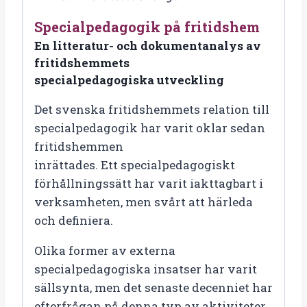
fritidshemmets
Specialpedagogik på fritidshem
specialpedagogiska
En litteratur- och dokumentanalys av
utveckling
fritidshemmets
antal
specialpedagogiska utveckling
Det svenska fritidshemmets relation till
specialpedagogik har varit oklar sedan
fritidshemmen
inrättades. Ett specialpedagogiskt
förhållningssätt har varit iakttagbart i
verksamheten, men svårt att härleda
och definiera.
Olika former av externa
specialpedagogiska insatser har varit
sällsynta, men det senaste decenniet har
efterfrågan på denna typ av aktiviteter