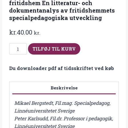
fritidshem En litteratur- och
dokumentanalys av fritidshemmets
specialpedagogiska utveckling
kr.
40.00
kr.
Fra
TILFØJ TIL KURV
2022-
1
Du downloader pdf af tidsskriftet ved køb
Specialpedagogik
på
fritidshem
Beskrivelse
En
litteratur-
Mikael Bergstedt, Fil.mag. Specialpedagog,
och
Linnéuniversitetet Sverige
dokumentanalys
Peter Karlsudd, Fil.dr. Professor i pedagogik,
av
Linnéuniversitetet Sverige