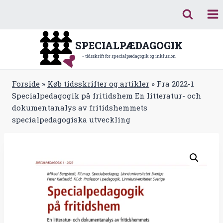
Fortsæt
til
indhold
SPECIALPÆDAGOGIK
- tidsskrift for specialpædagogik og inklusion
Forside
»
Køb tidsskrifter og artikler
»
Fra 2022-1
Specialpedagogik på fritidshem En litteratur- och
dokumentanalys av fritidshemmets
specialpedagogiska utveckling