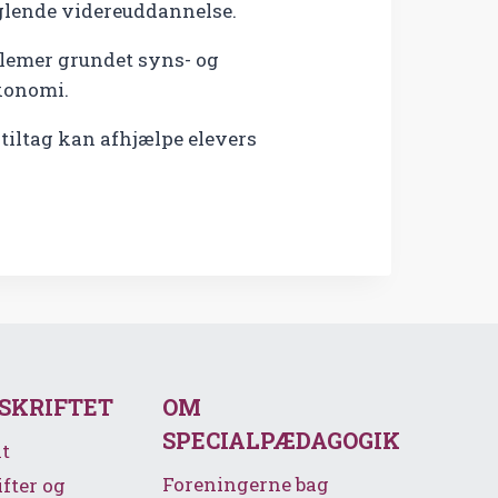
glende videreuddannelse.
blemer grundet syns- og
økonomi.
iltag kan afhjælpe elevers
SSKRIFTET
OM
SPECIALPÆDAGOGIK
t
Foreningerne bag
ifter og