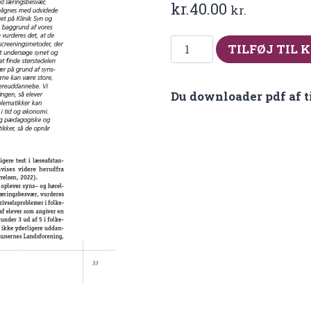
kr.
40.00
kr.
Fra
TILFØJ TIL 
2022-
2
Du downloader pdf af t
Elever
med
syns-
og
hørelsesrelateret
læringsbesvær
opdages
ikke
af
screening
i
folkeskolen