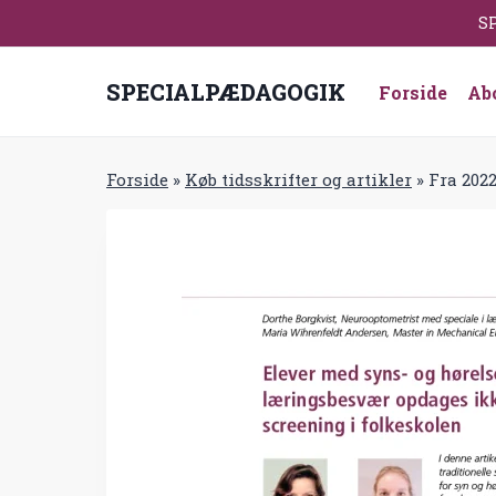
Fortsæt
SP
til
indhold
SPECIALPÆDAGOGIK
Forside
Ab
Forside
»
Køb tidsskrifter og artikler
»
Fra 202