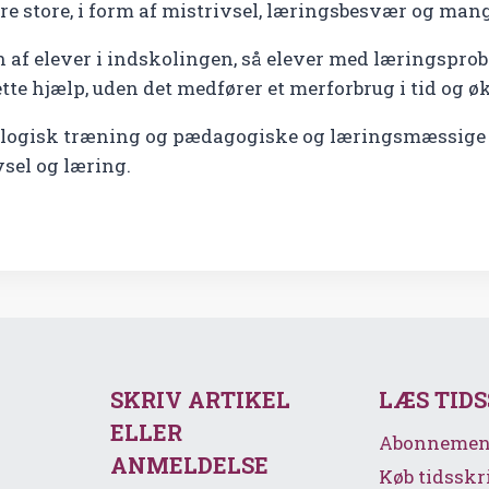
e store, i form af mistrivsel, læringsbesvær og man
n af elever i indskolingen, så elever med læringspro
te hjælp, uden det medfører et merforbrug i tid og 
ologisk træning og pædagogiske og læringsmæssige t
vsel og læring.
SKRIV ARTIKEL
LÆS TID
ELLER
Abonnemen
ANMELDELSE
Køb tidsskr