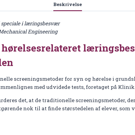
Beskrivelse
antal
 speciale i læringsbesvær
 Mechanical Engineering
 hørelsesrelateret læringsbe
len
ionelle screeningsmetoder for syn og hørelse i grund
ammenlignes med udvidede tests, foretaget på Klini
deres det, at de traditionelle screeningsmetoder, der
tgørende nok til at finde størstedelen af elever, som 