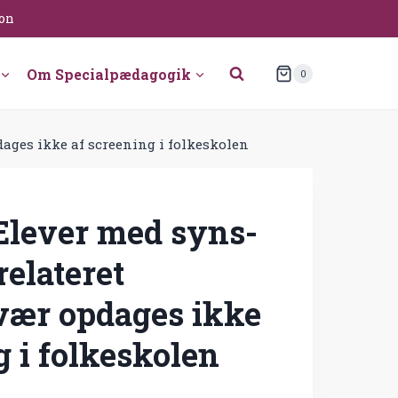
ion
Om Specialpædagogik
0
dages ikke af screening i folkeskolen
Elever med syns-
relateret
vær opdages ikke
g i folkeskolen