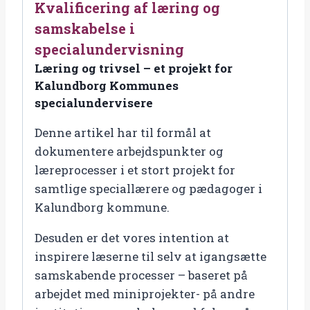
Kvalificering af læring og
Læring
og
samskabelse i
trivsel
specialundervisning
-
Læring og trivsel – et projekt for
et
Kalundborg Kommunes
projekt
specialundervisere
for
Denne artikel har til formål at
Kalundborg
dokumentere arbejdspunkter og
Kommunes
læreprocesser i et stort projekt for
specialundervisere
samtlige speciallærere og pædagoger i
antal
Kalundborg kommune.
Desuden er det vores intention at
inspirere læserne til selv at igangsætte
samskabende processer – baseret på
arbejdet med miniprojekter- på andre