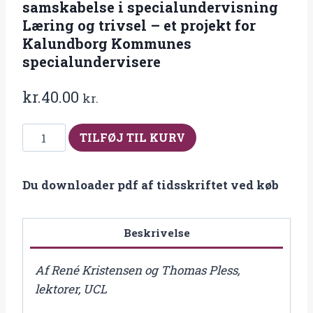
samskabelse i specialundervisning
Læring og trivsel – et projekt for
Kalundborg Kommunes
specialundervisere
kr.
40.00
kr.
Fra
TILFØJ TIL KURV
2022-
3
Du downloader pdf af tidsskriftet ved køb
Kvalificering
af
læring
Beskrivelse
og
samskabelse
Af René Kristensen og Thomas Pless,
i
lektorer, UCL
specialundervisning