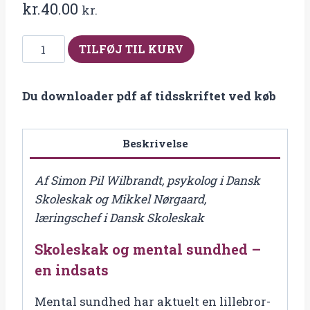
kr.
40.00
kr.
Fra
TILFØJ TIL KURV
2022-
3
Du downloader pdf af tidsskriftet ved køb
Skoleskak
og
mental
Beskrivelse
sundhed
–
Af Simon Pil Wilbrandt, psykolog i Dansk
en
Skoleskak og Mikkel Nørgaard,
indsats
læringschef i Dansk Skoleskak
antal
Skoleskak og mental sundhed –
en indsats
Mental sundhed har aktuelt en lillebror-