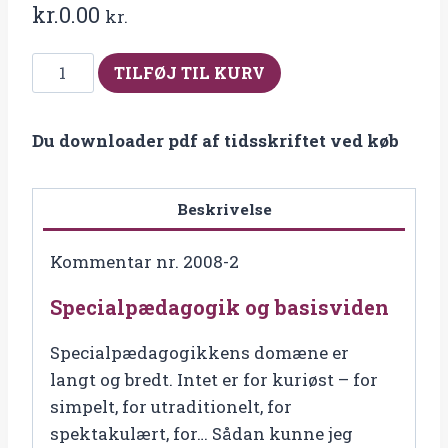
kr.
0.00
kr.
2008-
TILFØJ TIL KURV
2
Tidsskriftet
Du downloader pdf af tidsskriftet ved køb
Specialpædagogik
antal
Beskrivelse
Kommentar nr. 2008-2
Specialpædagogik og basisviden
Specialpædagogikkens domæne er
langt og bredt. Intet er for kuriøst – for
simpelt, for utraditionelt, for
spektakulært, for… Sådan kunne jeg