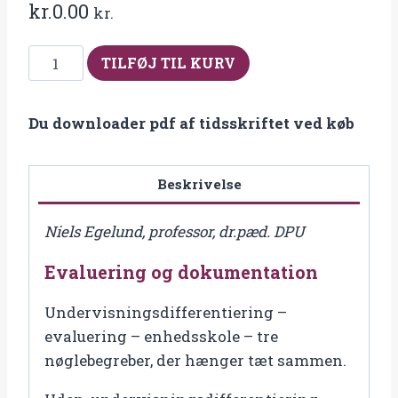
kr.
0.00
kr.
Fra
TILFØJ TIL KURV
2006-
3
Du downloader pdf af tidsskriftet ved køb
Evaluering
og
dokumentation
Beskrivelse
antal
Niels Egelund, professor, dr.pæd. DPU
Evaluering og dokumentation
Undervisningsdifferentiering –
evaluering – enhedsskole – tre
nøglebegreber, der hænger tæt sammen.