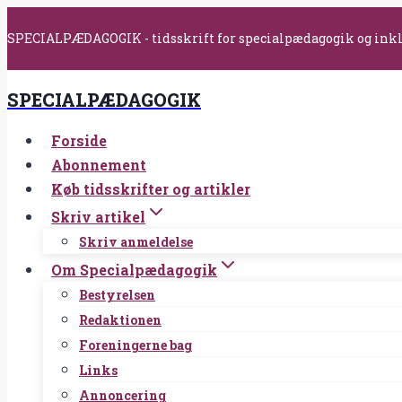
Fortsæt
SPECIALPÆDAGOGIK - tidsskrift for specialpædagogik og ink
til
indhold
SPECIALPÆDAGOGIK
Forside
Abonnement
Køb tidsskrifter og artikler
Skriv artikel
Skriv anmeldelse
Om Specialpædagogik
Bestyrelsen
Redaktionen
Foreningerne bag
Links
Annoncering