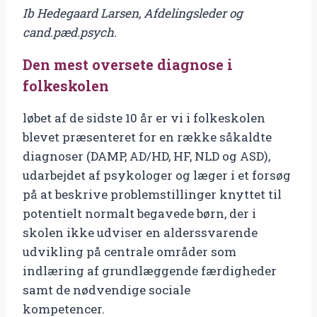
Ib Hedegaard Larsen, Afdelingsleder og
i
cand.pæd.psych.
folkeskolen
antal
Den mest oversete diagnose i
folkeskolen
løbet af de sidste 10 år er vi i folkeskolen
blevet præsenteret for en række såkaldte
diagnoser (DAMP, AD/HD, HF, NLD og ASD),
udarbejdet af psykologer og læger i et forsøg
på at beskrive problemstillinger knyttet til
potentielt normalt begavede børn, der i
skolen ikke udviser en alderssvarende
udvikling på centrale områder som
indlæring af grundlæggende færdigheder
samt de nødvendige sociale
kompetencer.