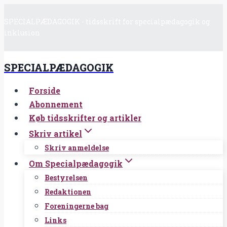
Fortsæt
SPECIALPÆDAGOGIK - tidsskrift for specialpædagogik og
til
inklusion
indhold
SPECIALPÆDAGOGIK
Forside
Abonnement
Køb tidsskrifter og artikler
Skriv artikel
Skriv anmeldelse
Om Specialpædagogik
Bestyrelsen
Redaktionen
Foreningerne bag
Links