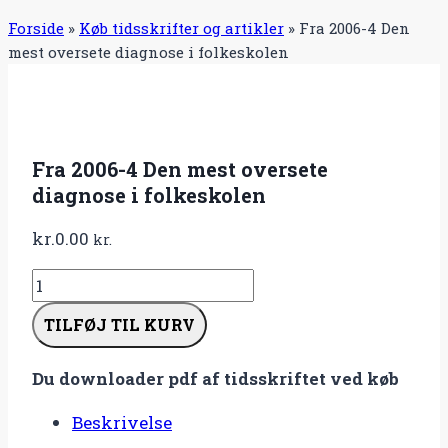
Forside
»
Køb tidsskrifter og artikler
»
Fra 2006-4 Den
mest oversete diagnose i folkeskolen
Fra 2006-4 Den mest oversete
diagnose i folkeskolen
kr.
0.00
kr.
Fra
2006-
TILFØJ TIL KURV
4
Den
Du downloader pdf af tidsskriftet ved køb
mest
oversete
Beskrivelse
diagnose