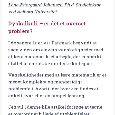
Lene Østergaard Johansen, Ph.d. Studielektor
et
ved Aalborg Universitet
overset
problem?
Dyskalkuli – er det et overset
antal
problem?
I de senere år er vi i Danmark begyndt at
søge viden om elevers vanskeligheder med
at lære matematik; et arbejde, der er stærkt
støttet af en række nordiske kollegaer.
Vanskeligheder med at lære matematik er et
meget komplekst og mangesidigt
problemfelt, hvortil der hverken findes et
enkelt svar eller en simpel løsning.
Jeg vil i denne lille artikel forsøge at tegne
et overordnet billede af problemfeltet.