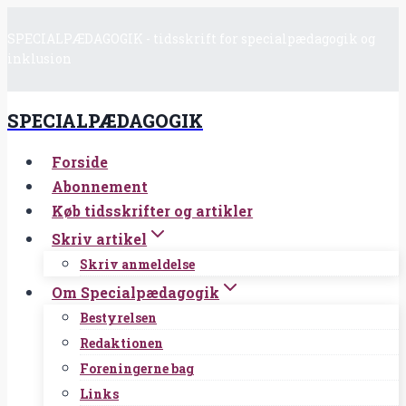
Fortsæt
SPECIALPÆDAGOGIK - tidsskrift for specialpædagogik og
til
inklusion
indhold
SPECIALPÆDAGOGIK
Forside
Abonnement
Køb tidsskrifter og artikler
Skriv artikel
Skriv anmeldelse
Om Specialpædagogik
Bestyrelsen
Redaktionen
Foreningerne bag
Links