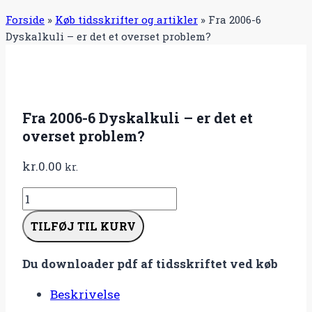
Forside
»
Køb tidsskrifter og artikler
»
Fra 2006-6
Dyskalkuli – er det et overset problem?
Fra 2006-6 Dyskalkuli – er det et
overset problem?
kr.
0.00
kr.
Fra
2006-
TILFØJ TIL KURV
6
Dyskalkuli
Du downloader pdf af tidsskriftet ved køb
–
er
Beskrivelse
det