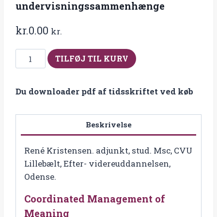
undervisningssammenhænge
kr.
0.00
kr.
Fra
TILFØJ TIL KURV
2007-
1
Du downloader pdf af tidsskriftet ved køb
Coordinated
Management
of
Beskrivelse
Meaning
-
René Kristensen. adjunkt, stud. Msc, CVU
om
Lillebælt, Efter- videreuddannelsen,
CMM-
Odense.
teorien
Coordinated Management of
i
undervisningssammenhænge
Meaning