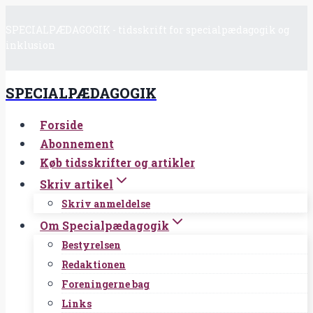
Fortsæt
SPECIALPÆDAGOGIK - tidsskrift for specialpædagogik og
til
inklusion
indhold
SPECIALPÆDAGOGIK
Forside
Abonnement
Køb tidsskrifter og artikler
Skriv artikel
Skriv anmeldelse
Om Specialpædagogik
Bestyrelsen
Redaktionen
Foreningerne bag
Links