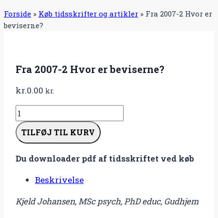
Forside
»
Køb tidsskrifter og artikler
»
Fra 2007-2 Hvor er
beviserne?
Fra 2007-2 Hvor er beviserne?
kr.
0.00
kr.
Fra
2007-
TILFØJ TIL KURV
2
Hvor
Du downloader pdf af tidsskriftet ved køb
er
beviserne?
Beskrivelse
antal
Kjeld Johansen, MSc psych, PhD educ, Gudhjem