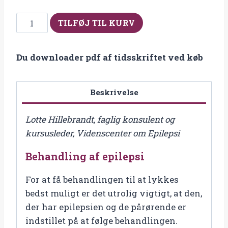
Fra
TILFØJ TIL KURV
2007-
3
Du downloader pdf af tidsskriftet ved køb
Behandling
af
epilepsi
Beskrivelse
antal
Lotte Hillebrandt, faglig konsulent og
kursusleder, Videnscenter om Epilepsi
Behandling af epilepsi
For at få behandlingen til at lykkes
bedst muligt er det utrolig vigtigt, at den,
der har epilepsien og de pårørende er
indstillet på at følge behandlingen.