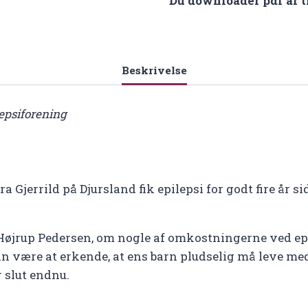
Du downloader pdf af t
En
høj
pris…
antal
Beskrivelse
lepsiforening
a Gjerrild på Djursland fik epilepsi for godt fire år si
y Højrup Pedersen, om nogle af omkostningerne ved ep
an være at erkende, at ens barn pludselig må leve me
 slut endnu.