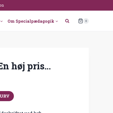
ion
Om Specialpædagogik
0
En høj pris…
KURV