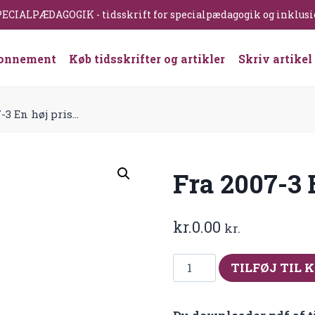
ECIALPÆDAGOGIK - tidsskrift for specialpædagogik og inklus
onnement
Køb tidsskrifter og artikler
Skriv artikel
-3 En høj pris…
Fra 2007-3 
kr.
0.00
kr.
Fra
TILFØJ TIL 
2007-
3