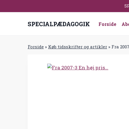
Fortsæt
SP
til
indhold
SPECIALPÆDAGOGIK
Forside
Ab
Forside
»
Køb tidsskrifter og artikler
»
Fra 2007