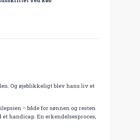
idsskriftet ved køb
den. Og øjeblikkeligt blev hans liv et
ilepsien – både for sønnen og resten
d et handicap. En erkendelsesproces,