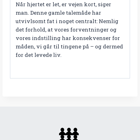
Når hjertet er let, er vejen kort, siger
hverdagens
man. Denne gamle talemåde har
udfordringer
utvivlsomt fat i noget centralt: Nemlig
antal
det forhold, at vores forventninger og
vores indstilling har konsekvenser for
måden, vi går til tingene på – og dermed
for det levede liv.