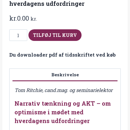
hverdagens udfordringer
kr.
0.00
kr.
Fra
TILFØJ TIL KURV
2011-
1
Du downloader pdf af tidsskriftet ved køb
Narrativ
tænkning
og
Beskrivelse
AKT
–
Tom Ritchie, cand.mag. og seminarielektor
om
Narrativ tænkning og AKT – om
optimisme
i
optimisme i mødet med
mødet
hverdagens udfordringer
med