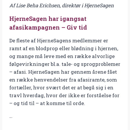
Af Lise Beha Erichsen, direktør i HjerneSagen
–
Giv
HjerneSagen har igangsat
tid
afasikampagnen – Giv tid
antal
De fleste af HjerneSagens medlemmer er
ramt af en blodprop eller blødning i hjernen,
og mange må leve med en række alvorlige
følgevirkninger bl.a. tale- og sprogproblemer
– afasi. HjerneSagen har gennem årene fået
en række henvendelser fra afasiramte, som
fortæller, hvor svært det er at begå sig i en
travl hverdag, hvor der ikke er forståelse for
– og tid til – at komme til orde.
…