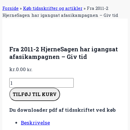
Forside
»
Køb tidsskrifter og artikler
»
Fra 2011-2
HjerneSagen har igangsat afasikampagnen – Giv tid
Fra 2011-2 HjerneSagen har igangsat
afasikampagnen – Giv tid
kr.
0.00
kr.
Fra
2011-
TILFØJ TIL KURV
2
HjerneSagen
Du downloader pdf af tidsskriftet ved køb
har
igangsat
Beskrivelse
afasikampagnen