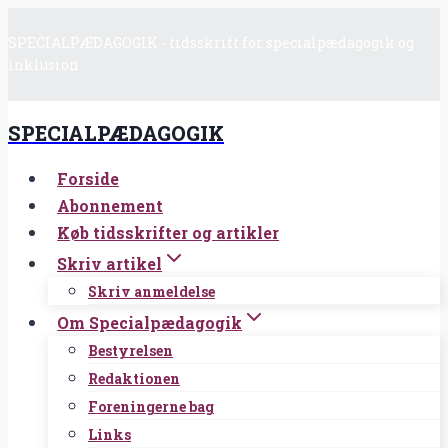
Fortsæt
SPECIALPÆDAGOGIK - tidsskrift for specialpædagogik og
til
inklusion
indhold
SPECIALPÆDAGOGIK
Forside
Abonnement
Køb tidsskrifter og artikler
Skriv artikel
Skriv anmeldelse
Om Specialpædagogik
Bestyrelsen
Redaktionen
Foreningerne bag
Links