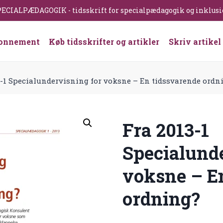
ECIALPÆDAGOGIK - tidsskrift for specialpædagogik og inklus
onnement
Køb tidsskrifter og artikler
Skriv artikel
3-1 Specialundervisning for voksne – En tidssvarende ordn
Fra 2013-1
Specialunde
voksne – E
ordning?