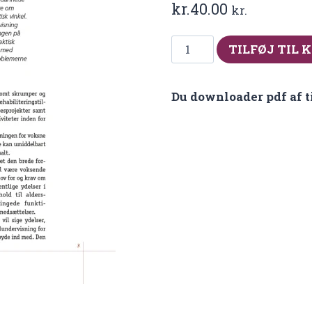
kr.
40.00
kr.
Fra
TILFØJ TIL 
2013-
1
Du downloader pdf af t
Specialundervisning
for
voksne
–
En
tidssvarende
ordning?
antal