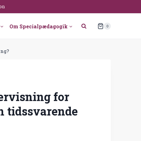
ion
Om Specialpædagogik
0
ing?
rvisning for
n tidssvarende