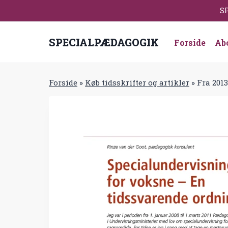
Fortsæt
SP
til
indhold
SPECIALPÆDAGOGIK
Forside
Ab
Forside
»
Køb tidsskrifter og artikler
»
Fra 201