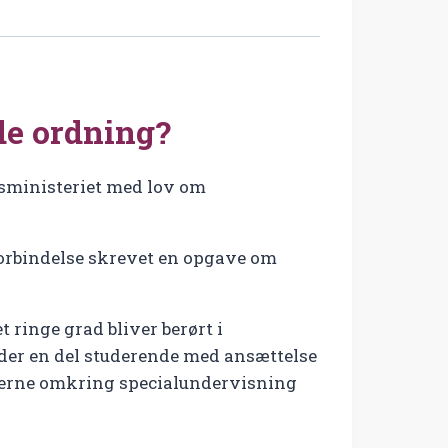
de ordning?
gsministeriet med lov om
forbindelse skrevet en opgave om
 ringe grad bliver berørt i
der en del studerende med ansættelse
merne omkring specialundervisning