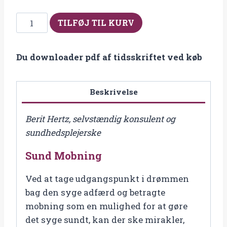
Fra
TILFØJ TIL KURV
2013-
2
Du downloader pdf af tidsskriftet ved køb
Sund
Mobning
antal
Beskrivelse
Berit Hertz, selvstændig konsulent og
sundhedsplejerske
Sund Mobning
Ved at tage udgangspunkt i drømmen
bag den syge adfærd og betragte
mobning som en mulighed for at gøre
det syge sundt, kan der ske mirakler,