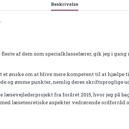
Beskrivelse
r
de fleste af dem som specialklasselærer, gik jeg i g
et ønske om at blive mere kompetent til at hjælpe til
de og ømme punkter, nemlig deres skriftsproglige u
e læsevejlederprojekt fra foråret 2015, hvor jeg på b
med læseteoretiske aspekter vedrørende ordforråd o