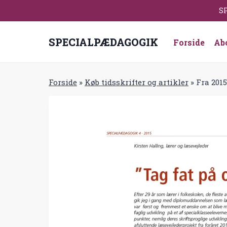
Fortsæt
SP
til
indhold
SPECIALPÆDAGOGIK
Forside
Ab
Forside
»
Køb tidsskrifter og artikler
»
Fra 2015