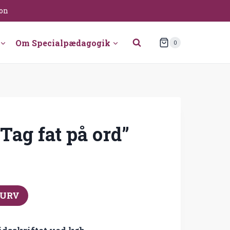
ion
Om Specialpædagogik
0
Tag fat på ord”
KURV