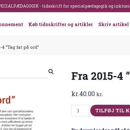
ECIALPÆDAGOGIK - tidsskrift for specialpædagogik og inklus
onnement
Køb tidsskrifter og artikler
Skriv artikel
-4 ”Tag fat på ord”
Fra 2015-4 ”
kr.
40.00
kr.
Fra
TILFØJ TIL 
2015-
4