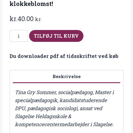
klokkeblomst!
kr.
40.00
kr.
Fra
TILFØJ TIL KURV
2016-
5
Du downloader pdf af tidsskriftet ved køb
Specialpædagogisk
kompetence
kommer
Beskrivelse
ikke
med
Tina Gry Sommer, socialpædagog, Master i
klokkeblomst!
specialpædagogik, kandidatstuderende
antal
DPU, pædagogisk sociologi, ansat ved
Slagelse Heldagsskole &
kompetencecentermedarbejder i Slagelse.