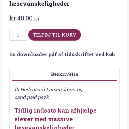
læsevanskeligheder
kr.
40.00
kr.
Fra
TILFØJ TIL KURV
2017-
1
Du downloader pdf af tidsskriftet ved køb
Tidlig
indsats
kan
Beskrivelse
afhjælpe
elever
Ib Hedegaard Larsen, lærer og
med
cand.pæd.psyk.
massive
Tidlig indsats kan afhjælpe
læsevanskeligheder
antal
elever med massive
læsevanskeligheder