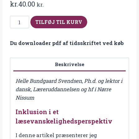
kr.
40.00
kr.
Fra
TILFØJ TIL KURV
2017-
3/4
Du downloader pdf af tidsskriftet ved køb
Inklusion
i
et
Beskrivelse
læsevanskelighedsperspektiv
antal
Helle Bundgaard Svendsen, Ph.d. og lektor i
dansk, Læreruddannelsen og hf i Nørre
Nissum
Inklusion i et
læsevanskelighedsperspektiv
I denne artikel præsenterer jeg