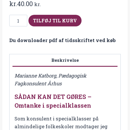
kr.
40.00
kr.
Fra
TILFØJ TIL KURV
2018-
3
Du downloader pdf af tidsskriftet ved køb
SÅDAN
KAN
DET
Beskrivelse
GØRES
–
Marianne Katborg, Pædagogisk
Omtanke
Fagkonsulent Århus
i
SÅDAN KAN DET GØRES –
specialklassen
antal
Omtanke i specialklassen
Som konsulent i specialklasser på
almindelige folkeskoler modtager jeg