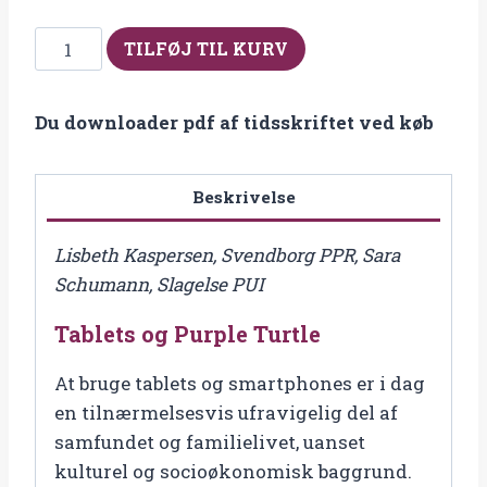
Fra
TILFØJ TIL KURV
2019-
1
Du downloader pdf af tidsskriftet ved køb
Tablets
og
Purple
Beskrivelse
Turtle
antal
Lisbeth Kaspersen, Svendborg PPR, Sara
Schumann, Slagelse PUI
Tablets og Purple Turtle
At bruge tablets og smartphones er i dag
en tilnærmelsesvis ufravigelig del af
samfundet og familielivet, uanset
kulturel og socioøkonomisk baggrund.