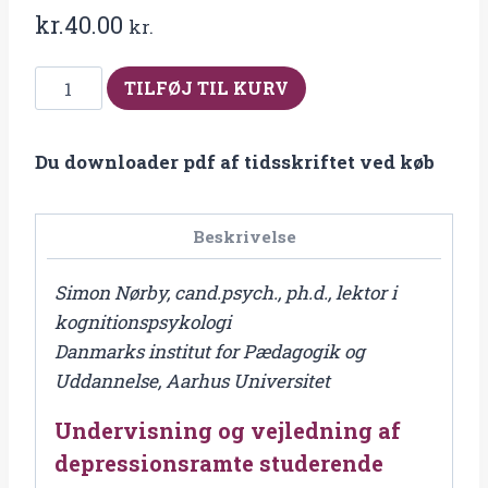
kr.
40.00
kr.
Fra
TILFØJ TIL KURV
2021-
4
Du downloader pdf af tidsskriftet ved køb
Undervisning
og
vejledning
Beskrivelse
af
depressionsramte
Simon Nørby, cand.psych., ph.d., lektor i
studerende
kognitionspsykologi
antal
Danmarks institut for Pædagogik og
Uddannelse, Aarhus Universitet
Undervisning og vejledning af
depressionsramte studerende