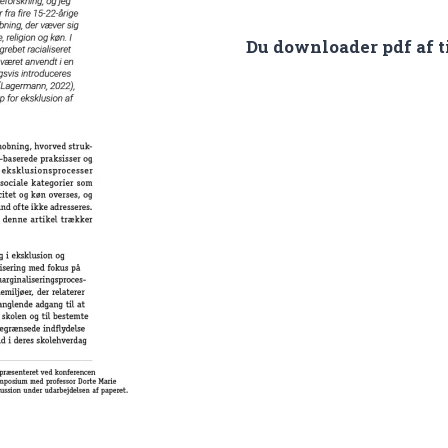
2023-
Du downloader pdf af t
1
Racialiseret
mobning
i
skolen
antal