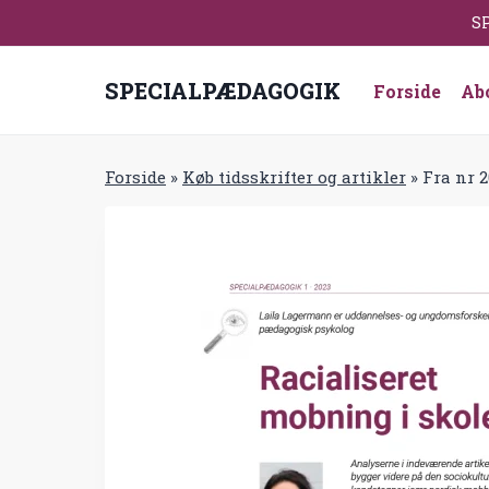
Fortsæt
SP
til
indhold
SPECIALPÆDAGOGIK
Forside
Ab
Forside
»
Køb tidsskrifter og artikler
»
Fra nr 