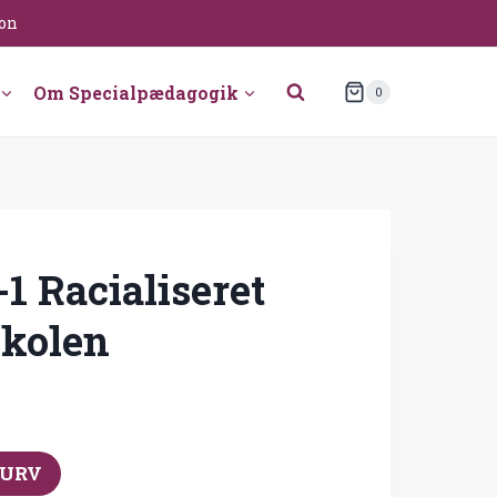
ion
Om Specialpædagogik
0
-1 Racialiseret
skolen
KURV