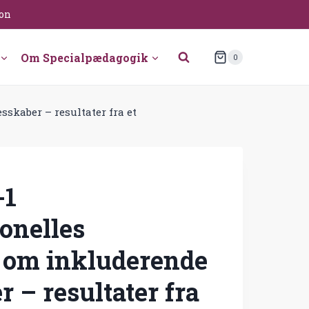
ion
Om Specialpædagogik
0
skaber – resultater fra et
-1
onelles
 om inkluderende
r – resultater fra