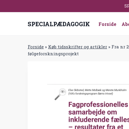
Fortsæt
SP
til
indhold
SPECIALPÆDAGOGIK
Forside
Ab
Forside
»
Køb tidsskrifter og artikler
»
Fra nr 
følgeforskningsprojekt