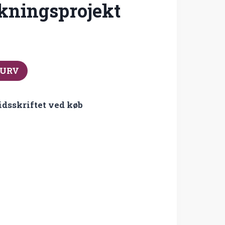
skningsprojekt
KURV
idsskriftet ved køb