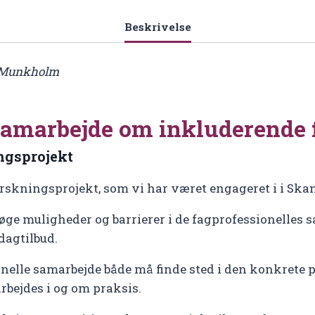
et
følgeforskningsprojekt
Beskrivelse
antal
e Munkholm
samarbejde om inkluderende 
ingsprojekt
forsknings­projekt, som vi har været engageret i i S
øge muligheder og barrierer i de fagprofessionelles 
dagtilbud.
ionelle samarbejde både må finde sted i den konkrete
rbejdes i og om praksis.