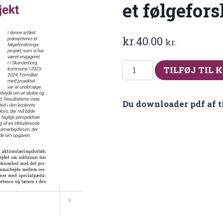
et følgefor
kr.
40.00
kr.
Fra
TILFØJ TIL 
nr
2025-
Du downloader pdf af t
1
Fagprofessionelles
samarbejde
om
inkluderende
fællesskaber
–
resultater
fra