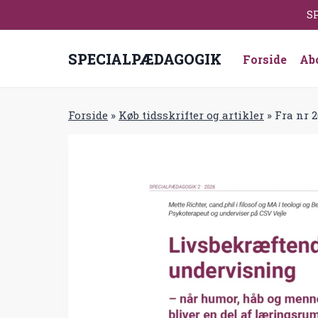
Fortsæt
SP
til
indhold
SPECIALPÆDAGOGIK
Forside
Ab
Forside
»
Køb tidsskrifter og artikler
»
Fra nr 