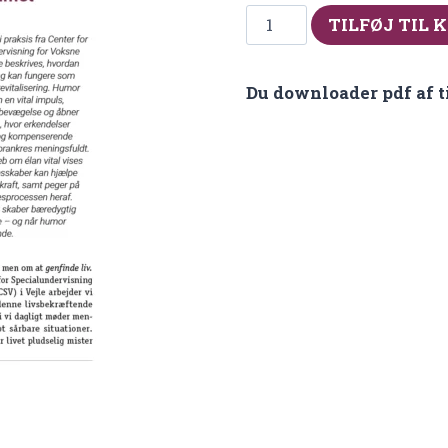
Fra
TILFØJ TIL 
nr
2026-
Du downloader pdf af t
2
Livsbekræftende
undervisning
antal