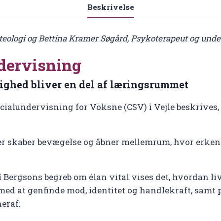
Beskrivelse
 I teologi og Bettina Kramer Søgård, Psykoterapeut og und
dervisning
ighed bliver en del af læringsrummet
pecialundervisning for Voksne (CSV) i Vejle beskrive
der skaber bevægelse og åbner mellemrum, hvor erke
í Bergsons begreb om élan vital vises det, hvordan liv
ed at genfinde mod, identitet og handlekraft, samt 
eraf.