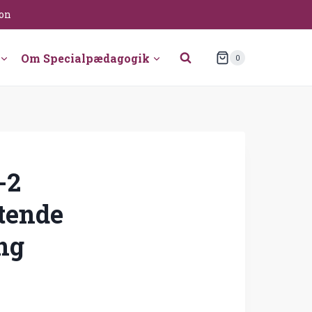
ion
Om Specialpædagogik
0
-2
tende
ng